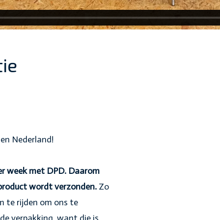
ie
nnen Nederland!
 per week met DPD. Daarom
 product wordt verzonden.
Zo
 te rijden om ons te
de verpakking, want die is