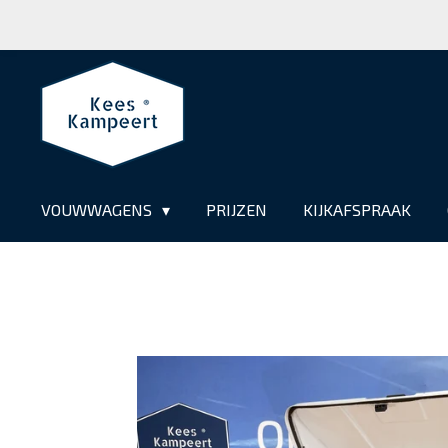
Ga
direct
naar
de
hoofdinhoud
VOUWWAGENS
PRIJZEN
KIJKAFSPRAAK