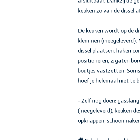
afsluitbaar. Dankzij de ge
keuken zo van de dissel a
De keuken wordt op de d
klemmen (meegeleverd). M
dissel plaatsen, haken co
positioneren, 4 gaten b
boutjes vastzetten. Soms 
hoef je helemaal niet te b
- Zelf nog doen: gasslan
(meegeleverd), keuken d
opknappen, schoonmaken (