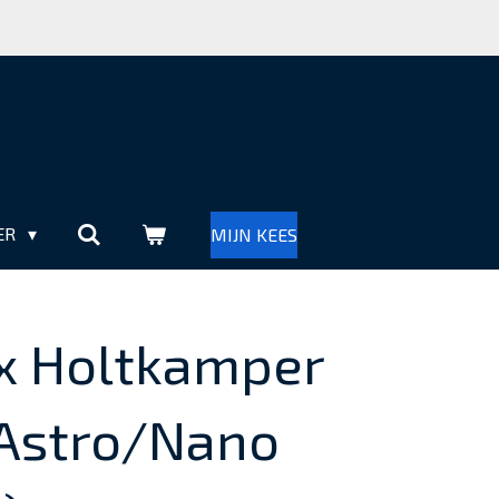
ER
MIJN KEES
x Holtkamper
Astro/Nano