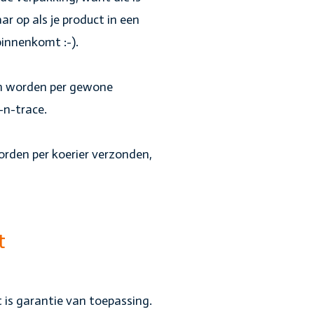
aar op als je product in een
innenkomt :-).
en worden per gewone
-n-trace.
rden per koerier verzonden,
t
 is garantie van toepassing.