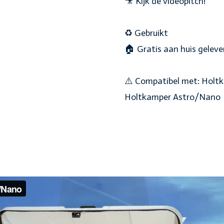
🎥 Kijk de videopitch!
♻️ Gebruikt
🏠 Gratis aan huis geleve
⚠️ Compatibel met: Holtk
Holtkamper Astro/Nano