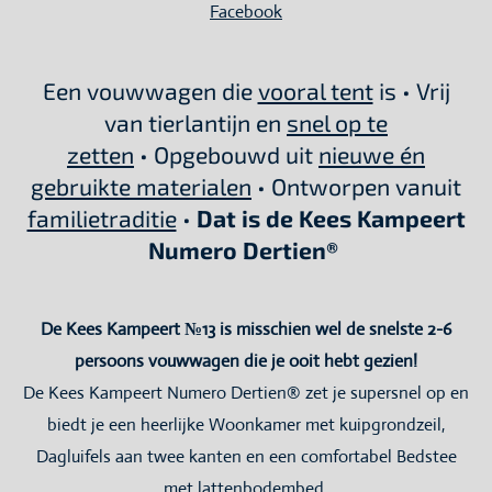
Facebook
Een vouwwagen die
vooral tent
is • Vrij
van tierlantijn en
snel op te
zetten
• Opgebouwd uit
nieuwe én
gebruikte materialen
• Ontworpen vanuit
familietraditie
•
Dat is de Kees Kampeert
Numero Dertien®
De Kees Kampeert №13 is misschien wel de snelste 2-6
persoons vouwwagen die je ooit hebt gezien!
De Kees Kampeert Numero Dertien® zet je supersnel op en
biedt je een heerlijke Woonkamer met kuipgrondzeil,
Dagluifels aan twee kanten en een comfortabel Bedstee
met lattenbodembed.