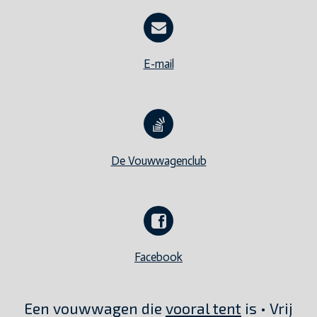
E-mail
De Vouwwagenclub
Facebook
Een vouwwagen die
vooral tent
is • Vrij