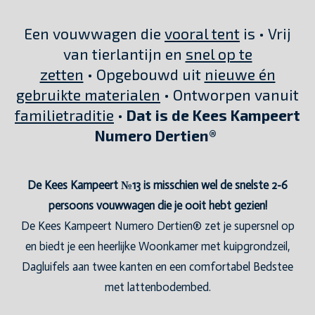
Een vouwwagen die
vooral tent
is • Vrij
van tierlantijn en
snel op te
zetten
• Opgebouwd uit
nieuwe én
gebruikte materialen
• Ontworpen vanuit
familietraditie
•
Dat is de Kees Kampeert
Numero Dertien®
De Kees Kampeert №13 is misschien wel de snelste 2-6
persoons vouwwagen die je ooit hebt gezien!
De Kees Kampeert Numero Dertien® zet je supersnel op
en biedt je een heerlijke Woonkamer met kuipgrondzeil,
Dagluifels aan twee kanten en een comfortabel Bedstee
met lattenbodembed.