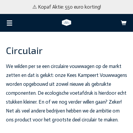
⚠️ Kopaf Aktie: 550 euro korting!
Ga
direct
naar
de
hoofdinhoud
Circulair
We wilden per se een circulaire vouwwagen op de markt
zetten en dat is gelukt: onze Kees Kampeert Vouwwagens
worden opgebouwd uit zowel nieuwe als gebruikte
componenten. De ecologische voetafdruk is hierdoor echt
stukken kleiner. En of we nog verder willen gaan? Zeker!
Net als veel andere bedrijven hebben we de ambitie om
ons product voor het grootste deel circulair te maken.