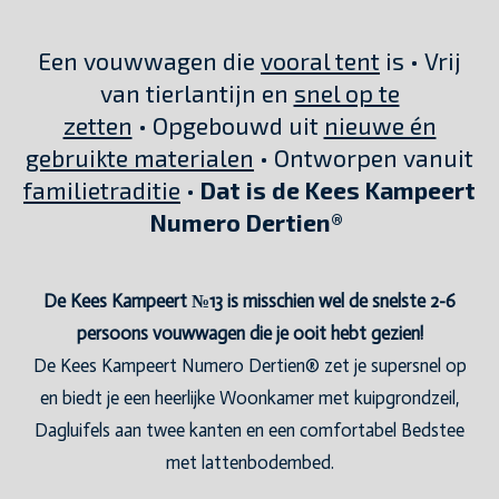
Een vouwwagen die
vooral tent
is • Vrij
van tierlantijn en
snel op te
zetten
• Opgebouwd uit
nieuwe én
gebruikte materialen
• Ontworpen vanuit
familietraditie
•
Dat is de Kees Kampeert
Numero Dertien®
De Kees Kampeert №13 is misschien wel de snelste 2-6
persoons vouwwagen die je ooit hebt gezien!
De Kees Kampeert Numero Dertien® zet je supersnel op
en biedt je een heerlijke Woonkamer met kuipgrondzeil,
Dagluifels aan twee kanten en een comfortabel Bedstee
met lattenbodembed.