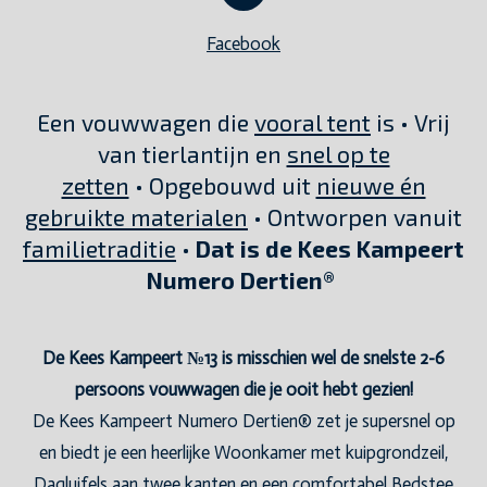
Facebook
Een vouwwagen die
vooral tent
is • Vrij
van tierlantijn en
snel op te
zetten
• Opgebouwd uit
nieuwe én
gebruikte materialen
• Ontworpen vanuit
familietraditie
•
Dat is de Kees Kampeert
Numero Dertien®
De Kees Kampeert №13 is misschien wel de snelste 2-6
persoons vouwwagen die je ooit hebt gezien!
De Kees Kampeert Numero Dertien® zet je supersnel op
en biedt je een heerlijke Woonkamer met kuipgrondzeil,
Dagluifels aan twee kanten en een comfortabel Bedstee