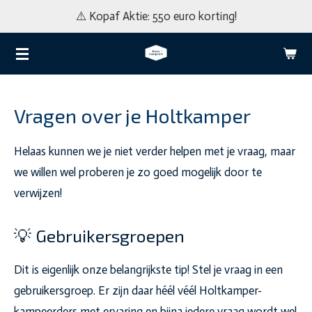
⚠️ Kopaf Aktie: 550 euro korting!
Ga
direct
naar
de
hoofdinhoud
Vragen over je Holtkamper
Helaas kunnen we je niet verder helpen met je vraag, maar
we willen wel proberen je zo goed mogelijk door te
verwijzen!
💡 Gebruikersgroepen
Dit is eigenlijk onze belangrijkste tip! Stel je vraag in een
gebruikersgroep. Er zijn daar héél véél Holtkamper-
kampeerders met ervaring en bijna iedere vraag wordt wel