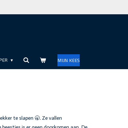
PER
MIJN KEES
lekker te slapen 🥱. Ze
vallen
e beestjes is er geen doorkomen aan. De