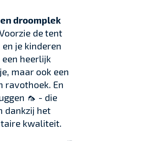
een droomplek
 Voorzie de tent
 en je kinderen
 een heerlijk
je, maar ook een
n ravothoek.
En
ggen 🦟 - die
n dankzij het
aire kwaliteit.