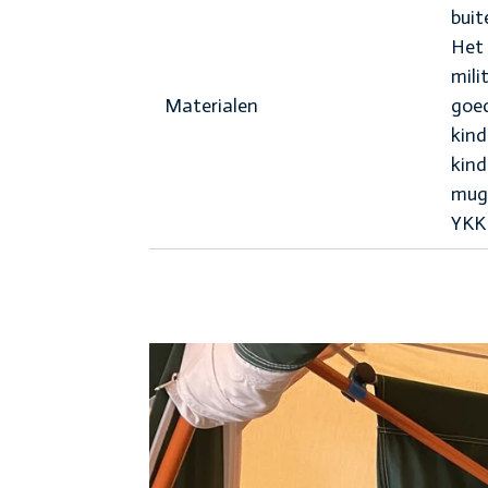
buit
Het
mili
Materialen
goed
kin
kind
mugg
YKK 