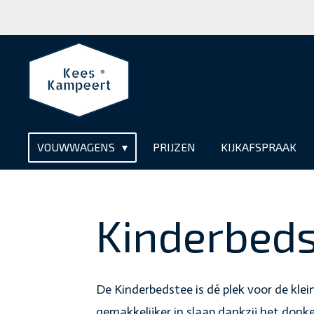
Ga
direct
naar
de
hoofdinhoud
VOUWWAGENS
PRIJZEN
KIJKAFSPRAAK
Kinderbed
De Kinderbedstee is dé plek voor de klei
gemakkelijker in slaap dankzij het don