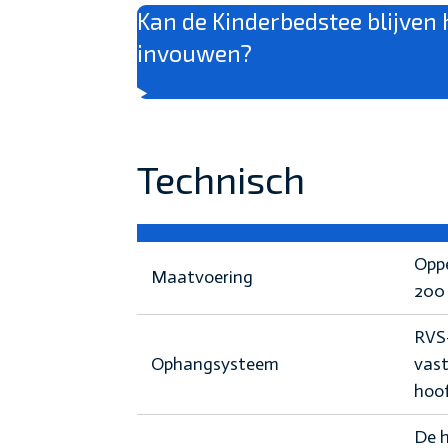
Kan de Kinderbedstee blijven 
invouwen?
Technisch
Oppe
Maatvoering
200 
RVS-
Ophangsysteem
vast
hoo
De h