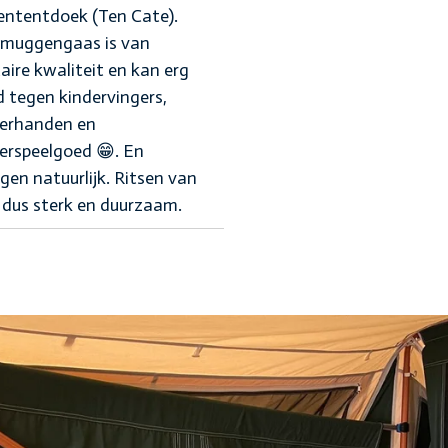
ententdoek (Ten Cate).
 muggengaas is van
taire kwaliteit en kan erg
 tegen kindervingers,
derhanden en
erspeelgoed 😁. En
en natuurlijk. Ritsen van
dus sterk en duurzaam.