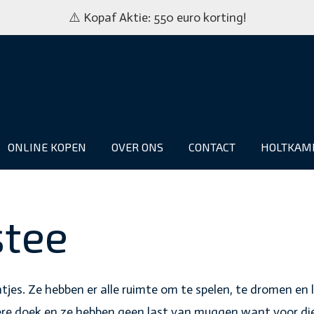
⚠️ Kopaf Aktie: 550 euro korting!
ONLINE KOPEN
OVER ONS
CONTACT
HOLTKAM
stee
ntjes. Ze hebben er alle ruimte om te spelen, te dromen en 
kere doek en ze hebben geen last van muggen want voor di