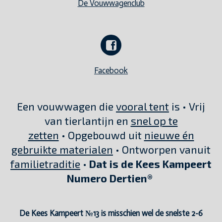
De Vouwwagenclub
Facebook
Een vouwwagen die
vooral tent
is • Vrij
van tierlantijn en
snel op te
zetten
• Opgebouwd uit
nieuwe én
gebruikte materialen
• Ontworpen vanuit
familietraditie
•
Dat is de Kees Kampeert
Numero Dertien®
De Kees Kampeert №13 is misschien wel de snelste 2-6