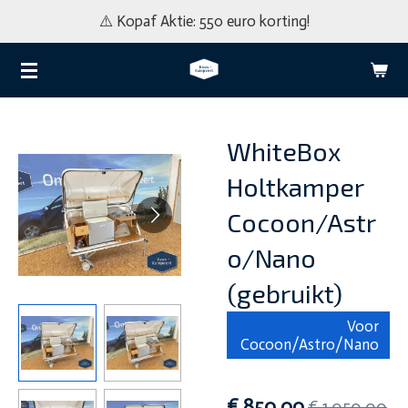
⚠️ Kopaf Aktie: 550 euro korting!
Ga
direct
naar
de
hoofdinhoud
WhiteBox
Holtkamper
Cocoon/Astr
o/Nano
(gebruikt)
Voor
Cocoon/Astro/Nano
€ 850,00
€ 1.050,00