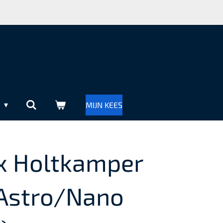
R
MIJN KEES
x Holtkamper
Astro/Nano