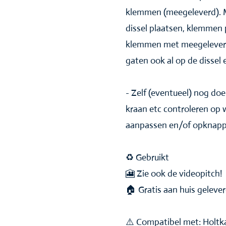
klemmen (meegeleverd). M
dissel plaatsen, klemmen 
klemmen met meegeleverde
gaten ook al op de dissel 
- Zelf (eventueel) nog do
kraan etc controleren op
aanpassen en/of opknap
♻️ Gebruikt
🎦 Zie ook de videopitch!
🏠 Gratis aan huis geleve
⚠️ Compatibel met: Holtk