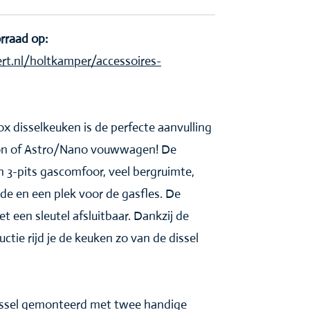
orraad op:
t.nl/holtkamper/accessoires-
 disselkeuken is de perfecte aanvulling
on of Astro/Nano vouwwagen! De
n 3-pits gascomfoor, veel bergruimte,
ade en een plek voor de gasfles. De
t een sleutel afsluitbaar. Dankzij de
tie rijd je de keuken zo van de dissel
issel gemonteerd met twee handige