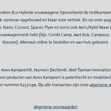
 andere Eco Hybride vouwwagens: bijvoorbeeld de Holtkampe
 opnieuw opgebouwd en klaar voor vertrek. En op onze pagi
, Nano, Cocoon, Spacer, Flyer en soms ook Aero/Kyte! Maar j
 vouwwagenmerk hebt (bijv. Combi Camp, Aart Kok, Campooz,
Kreuzer). Allemaal online te bestellen en aan huis geleverd.
. Kees Kampeert®, Numero Dertien®, Abel Tasman Innovations
e producten van Kees Kampeert is patentrecht en modelrecht 
r nummer 62331140. Op alle transacties zijn onze
algemene 
Algemene voorwaarden