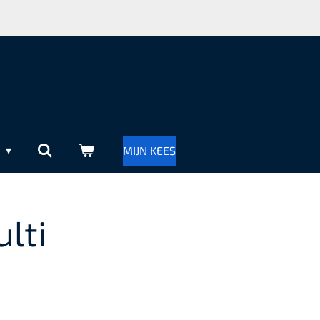
R
MIJN KEES
lti