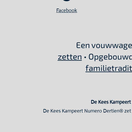
Facebook
Een vouwwage
zetten
• Opgebouwd
familietradit
De Kees Kampeert №
De Kees Kampeert Numero Dertien® zet je