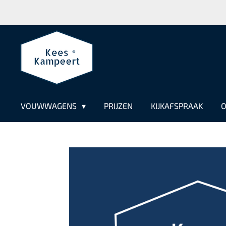
Ga
direct
naar
de
hoofdinhoud
VOUWWAGENS
PRIJZEN
KIJKAFSPRAAK
O