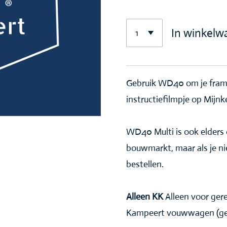
In winkelw
Gebruik WD40 om je frame
instructiefilmpje op Mijn
WD40 Multi is ook elders o
bouwmarkt, maar als je nie
bestellen.
Alleen KK
Alleen voor ger
Kampeert vouwwagen (gee