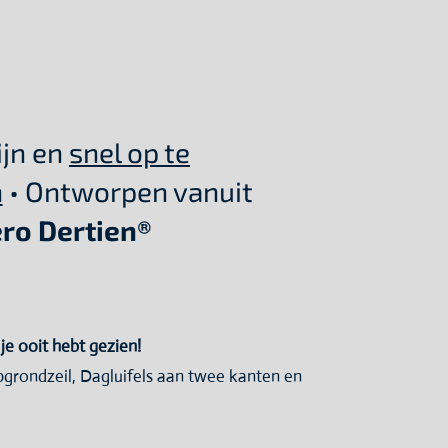
tijn en
snel op te
n
• Ontworpen vanuit
ro Dertien®
e ooit hebt gezien!
grondzeil, Dagluifels aan twee kanten en