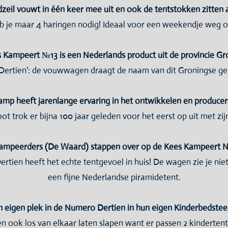
zeil vouwt in één keer mee uit en ook de tentstokken zitten a
 je maar 4 haringen nodig! Ideaal voor een weekendje weg of
 Kampeert №13 is een Nederlands product uit de provincie Gr
ertien': de vouwwagen draagt de naam van dit Groningse geh
kamp heeft jarenlange ervaring in het ontwikkelen en produc
t trok er bijna 100 jaar geleden voor het eerst op uit met zij
ampeerders (De Waard) stappen over op de Kees Kampeert N
tien heeft het echte tentgevoel in huis! De wagen zie je niet
een fijne Nederlandse piramidetent.
n eigen plek in de Numero Dertien in hun eigen Kinderbedstee
en ook los van elkaar laten slapen want er passen 2 kinderte