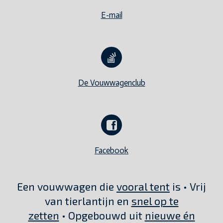
E-mail
De Vouwwagenclub
Facebook
Een vouwwagen die
vooral tent
is • Vrij
van tierlantijn en
snel op te
zetten
• Opgebouwd uit
nieuwe én