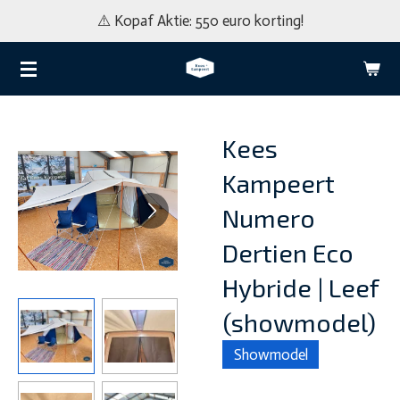
⚠️ Kopaf Aktie: 550 euro korting!
Ga
direct
naar
de
hoofdinhoud
Kees
Kampeert
Numero
Dertien Eco
Hybride | Leef
(showmodel)
Showmodel