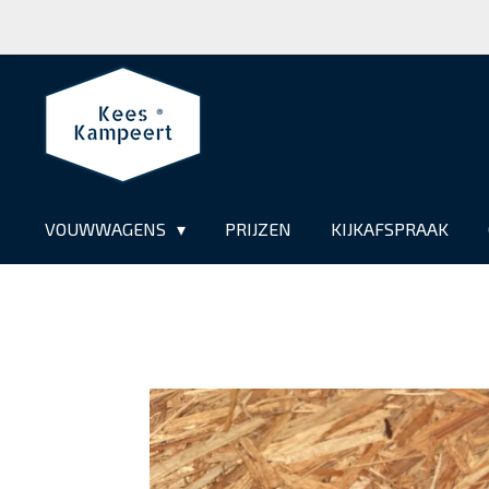
Ga
direct
naar
de
hoofdinhoud
VOUWWAGENS
PRIJZEN
KIJKAFSPRAAK