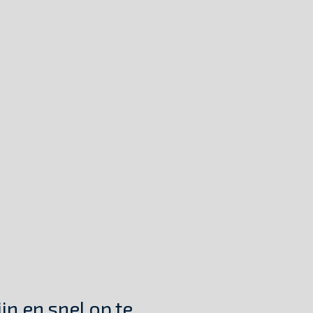
tijn en
snel op te