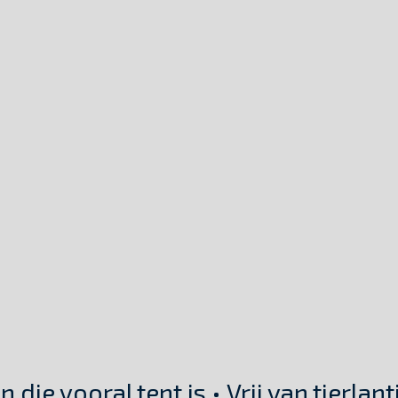
n die
vooral tent
is • Vrij van tierlan