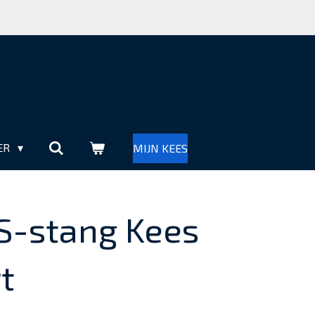
ER
MIJN KEES
S-stang Kees
t