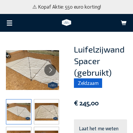
⚠️ Kopaf Aktie: 550 euro korting!
Ga
direct
naar
de
hoofdinhoud
Luifelzijwand
Spacer
(gebruikt)
Zeldzaam
€ 245,00
Laat het me weten