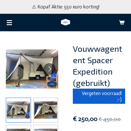
⚠️ Kopaf Aktie: 550 euro korting!
Ga
direct
naar
de
hoofdinhoud
Vouwwagent
ent Spacer
Expedition
(gebruikt)
Vergeten voorraad!
;-)
€ 250,00
€ 450,00