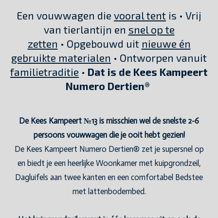
Een vouwwagen die
vooral tent
is • Vrij
van tierlantijn en
snel op te
zetten
• Opgebouwd uit
nieuwe én
gebruikte materialen
• Ontworpen vanuit
familietraditie
•
Dat is de Kees Kampeert
Numero Dertien®
De Kees Kampeert №13 is misschien wel de snelste 2-6
persoons vouwwagen die je ooit hebt gezien!
De Kees Kampeert Numero Dertien® zet je supersnel op
en biedt je een heerlijke Woonkamer met kuipgrondzeil,
Dagluifels aan twee kanten en een comfortabel Bedstee
met lattenbodembed.