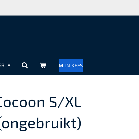
ER
MIJN KEES
Cocoon S/XL
(ongebruikt)