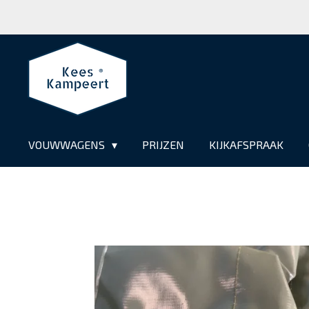
Ga
direct
naar
de
hoofdinhoud
VOUWWAGENS
PRIJZEN
KIJKAFSPRAAK