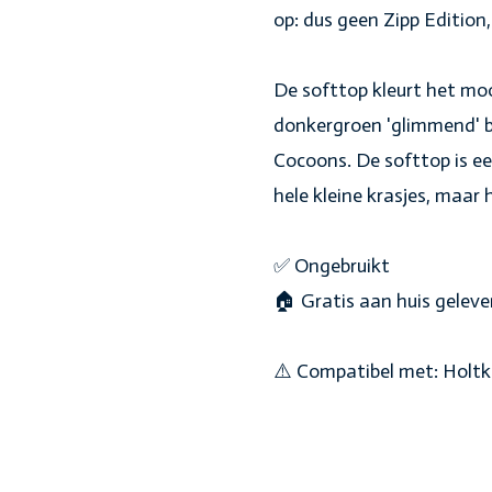
op: dus geen Zipp Edition
De softtop kleurt het moo
donkergroen 'glimmend' b
Cocoons. De softtop is e
hele kleine krasjes, maar h
✅ Ongebruikt
🏠 Gratis aan huis geleve
⚠️ Compatibel met: Holtk