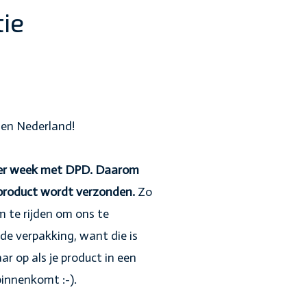
ie
nnen Nederland!
 per week met DPD. Daarom
 product wordt verzonden.
Zo
 te rijden om ons te
de verpakking, want die is
aar op als je product in een
innenkomt :-).