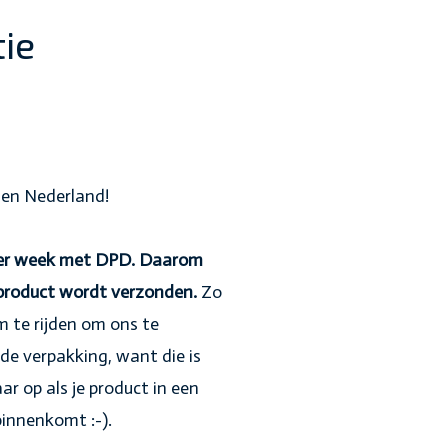
ie
nnen Nederland!
 per week met DPD. Daarom
 product wordt verzonden.
Zo
 te rijden om ons te
de verpakking, want die is
aar op als je product in een
innenkomt :-).