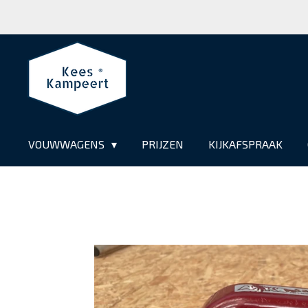
Ga
direct
naar
de
hoofdinhoud
VOUWWAGENS
PRIJZEN
KIJKAFSPRAAK