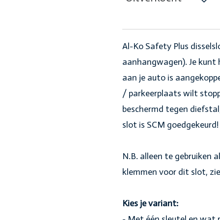
Al-Ko Safety Plus dissels
aanhangwagen). Je kunt 
aan je auto is aangekoppe
/ parkeerplaats wilt sto
beschermd tegen diefstal, 
slot is SCM goedgekeurd
N.B. alleen te gebruiken al
klemmen voor dit slot, zi
Kies je variant:
- Met één sleutel en wat