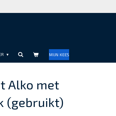
ER
MIJN KEES
ot Alko met
 (gebruikt)