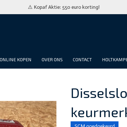
⚠️ Kopaf Aktie: 550 euro korting!
ONLINE KOPEN
OVER ONS
CONTACT
HOLTKAMP
Disselsl
keurmerk
SCM goedgekeurd