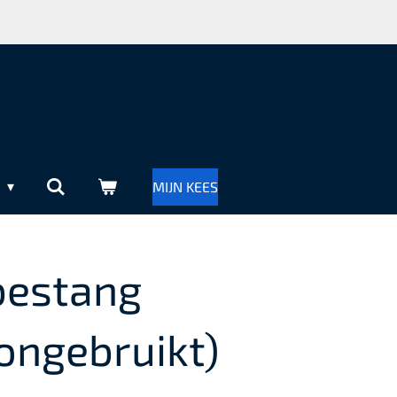
R
MIJN KEES
bestang
ongebruikt)