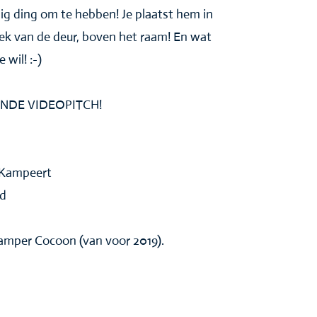
g ding om te hebben! Je plaatst hem in
ek van de deur, boven het raam!
En wat
 wil! :-)
NDE VIDEOPITCH!
 Kampeert
rd
amper Cocoon (van voor 2019).