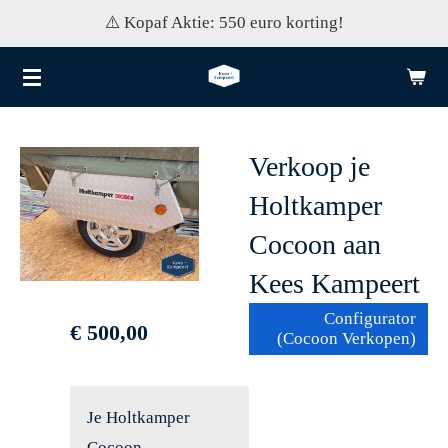
⚠️ Kopaf Aktie: 550 euro korting!
Ga
direct
naar
de
hoofdinhoud
Verkoop je
Holtkamper
Cocoon aan
Kees Kampeert
Configurator
€ 500,00
(Cocoon Verkopen)
Je Holtkamper
Cocoon