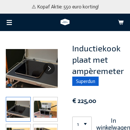
⚠️ Kopaf Aktie: 550 euro korting!
Ga
direct
naar
de
hoofdinhoud
Inductiekook
plaat met
ampèremeter
Superdun
€ 225,00
In
winkelwage