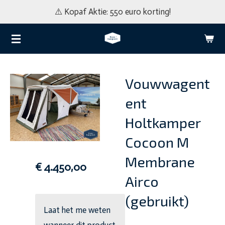
⚠️ Kopaf Aktie: 550 euro korting!
Ga
direct
naar
de
hoofdinhoud
Vouwwagent
ent
Holtkamper
Cocoon M
Membrane
€ 4.450,00
Airco
(gebruikt)
Laat het me weten
wanneer dit product