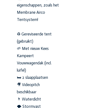
eigenschappen, zoals het
Membrane Airco
Tentsystem!
♻️ Gereviseerde tent
(gebruikt)
🌱 Met nieuw Kees
Kampeert
Vouwwagendak (incl.
luifel)
🛏 2 slaapplaatsen
🎥 Videopitch
beschikbaar
🌂 Waterdicht
🌪 Stormvast