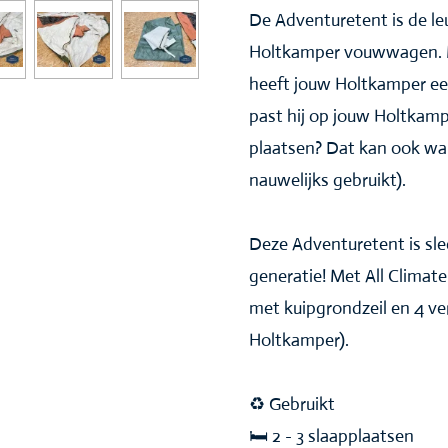
De Adventuretent is de le
Holtkamper vouwwagen. Ma
heeft jouw Holtkamper ee
past hij op jouw Holtkamp
plaatsen? Dat kan ook want
nauwelijks gebruikt).
Deze Adventuretent is slec
generatie! Met All Climat
met kuipgrondzeil en 4 ve
Holtkamper).
♻️ Gebruikt
🛏 2 - 3 slaapplaatsen