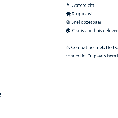
🌂 Waterdicht
🌪 Stormvast
🚀 Snel opzetbaar
🏠 Gratis aan huis geleve
⚠️ Compatibel met: Holt
connectie. Of plaats hem lo
e