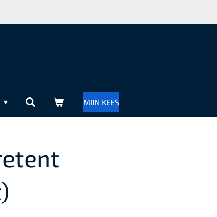
R
MIJN KEES
etent
)