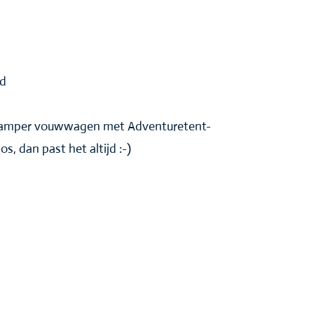
rd
kamper vouwwagen met Adventuretent-
s, dan past het altijd :-)