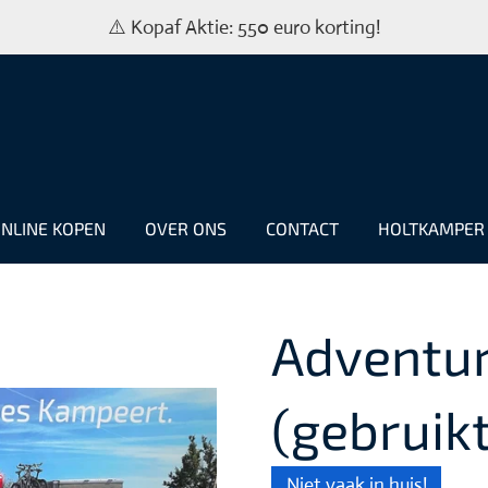
⚠️ Kopaf Aktie: 550 euro korting!
NLINE KOPEN
OVER ONS
CONTACT
HOLTKAMPE
Adventur
(gebruikt
Niet vaak in huis!