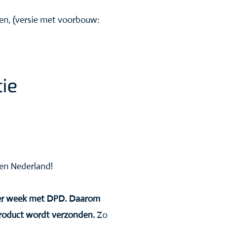
gen, (versie met voorbouw:
ie
nnen Nederland!
 per week met DPD. Daarom
product wordt verzonden.
Zo