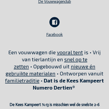
De Vouwwagenclub
Facebook
Een vouwwagen die
vooral tent
is • Vrij
van tierlantijn en
snel op te
zetten
• Opgebouwd uit
nieuwe én
gebruikte materialen
• Ontworpen vanuit
familietraditie
•
Dat is de Kees Kampeert
Numero Dertien®
De Kees Kampeert №13 is misschien wel de snelste 2-6