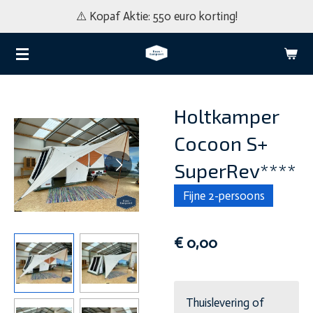
⚠️ Kopaf Aktie: 550 euro korting!
Ga
direct
naar
de
hoofdinhoud
Holtkamper
Cocoon S+
SuperRev****
Fijne 2-persoons
€ 0,00
Thuislevering of