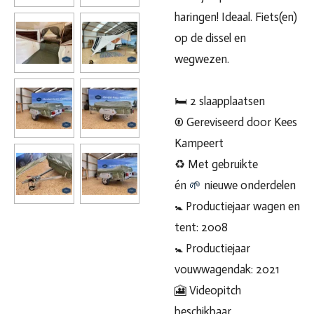
haringen! Ideaal. Fiets(en)
op de dissel en
wegwezen.
🛏 2 slaapplaatsen
® Gereviseerd door Kees
Kampeert
♻️ Met gebruikte
én
🌱
nieuwe onderdelen
🚼 Productiejaar wagen en
tent: 2008
🚼 Productiejaar
vouwwagendak: 2021
🎦 Videopitch
beschikbaar