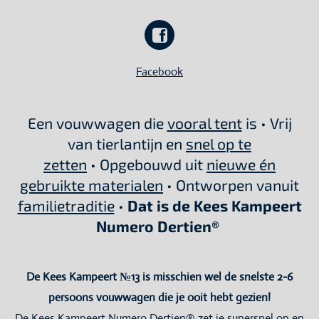
Facebook
Een vouwwagen die
vooral tent
is • Vrij
van tierlantijn en
snel op te
zetten
• Opgebouwd uit
nieuwe én
gebruikte materialen
• Ontworpen vanuit
familietraditie
•
Dat is de Kees Kampeert
Numero Dertien®
De Kees Kampeert №13 is misschien wel de snelste 2-6
persoons vouwwagen die je ooit hebt gezien!
De Kees Kampeert Numero Dertien® zet je supersnel op en