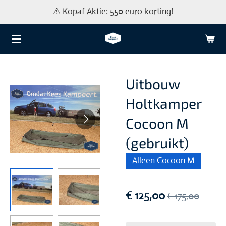
⚠️ Kopaf Aktie: 550 euro korting!
Ga
direct
naar
de
hoofdinhoud
Uitbouw
Holtkamper
Cocoon M
(gebruikt)
Alleen Cocoon M
€ 125,00
€ 175,00