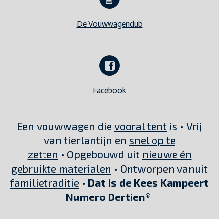
De Vouwwagenclub
Facebook
Een vouwwagen die
vooral tent
is • Vrij
van tierlantijn en
snel op te
zetten
• Opgebouwd uit
nieuwe én
gebruikte materialen
• Ontworpen vanuit
familietraditie
•
Dat is de Kees Kampeert
Numero Dertien®