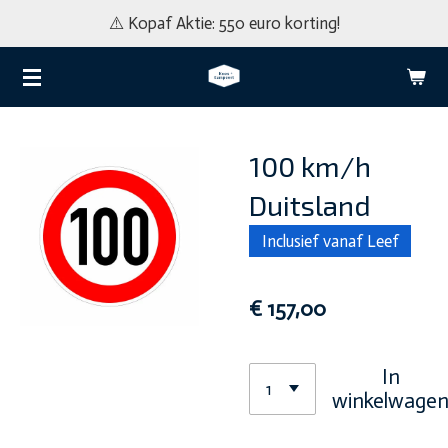
⚠️ Kopaf Aktie: 550 euro korting!
Ga
direct
naar
de
hoofdinhoud
100 km/h
Duitsland
Inclusief vanaf Leef
€ 157,00
In
winkelwage