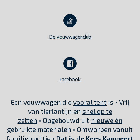
De Vouwwagenclub
Facebook
Een vouwwagen die
vooral tent
is • Vrij
van tierlantijn en
snel op te
zetten
• Opgebouwd uit
nieuwe én
gebruikte materialen
• Ontworpen vanuit
familietraditie
•
Dat is de Kees Kampeert