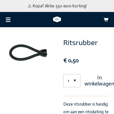
⚠️ Kopaf Aktie: 550 euro korting!
Ga
direct
naar
de
hoofdinhoud
Ritsrubber
€ 0,50
In
winkelwage
Deze ritsrubber is handig
om aan een ritssluiting te