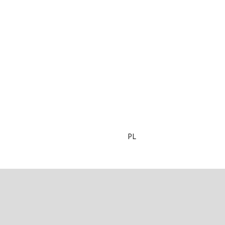
PL
081121