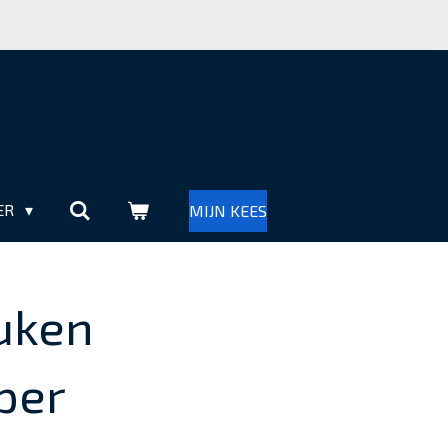
ER
MIJN KEES
uken
per