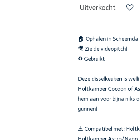
Uitverkocht
🏠 Ophalen in Scheemda (te
🎥 Zie de videopitch!
♻️ Gebruikt
Deze disselkeuken is well
Holtkamper Cocoon of Ast
hem aan voor bijna niks
gunnen!
⚠️ Compatibel met: Holtk
Holtkamper Astro/Nano