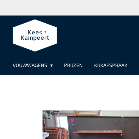
Ga
direct
naar
de
hoofdinhoud
VOUWWAGENS
PRIJZEN
KIJKAFSPRAAK