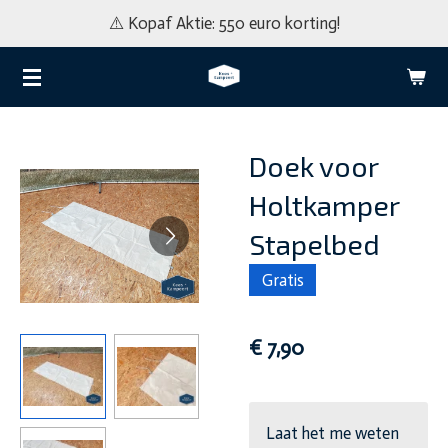
⚠️ Kopaf Aktie: 550 euro korting!
Ga
direct
naar
de
hoofdinhoud
Doek voor
Holtkamper
Stapelbed
Gratis
€ 7,90
Laat het me weten