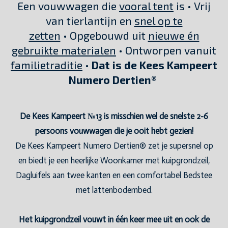
Een vouwwagen die
vooral tent
is • Vrij
van tierlantijn en
snel op te
zetten
• Opgebouwd uit
nieuwe én
gebruikte materialen
• Ontworpen vanuit
familietraditie
•
Dat is de Kees Kampeert
Numero Dertien®
De Kees Kampeert №13 is misschien wel de snelste 2-6
persoons vouwwagen die je ooit hebt gezien!
De Kees Kampeert Numero Dertien® zet je supersnel op
en biedt je een heerlijke Woonkamer met kuipgrondzeil,
Dagluifels aan twee kanten en een comfortabel Bedstee
met lattenbodembed.
Het kuipgrondzeil vouwt in één keer mee uit en ook de