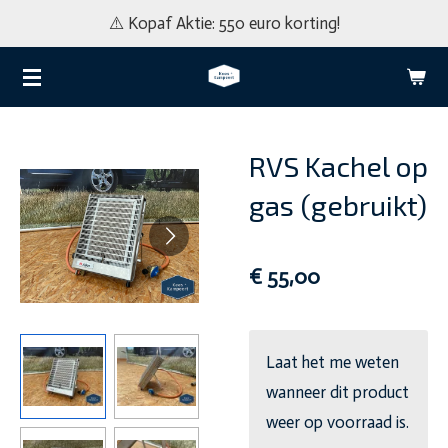
⚠️ Kopaf Aktie: 550 euro korting!
Ga
direct
naar
de
hoofdinhoud
RVS Kachel op
gas (gebruikt)
€ 55,00
Laat het me weten
wanneer dit product
weer op voorraad is.