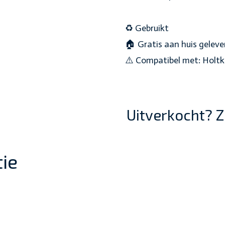
♻️ Gebruikt
🏠 Gratis aan huis geleve
⚠️ Compatibel met: Holt
Uitverkocht? Z
ie