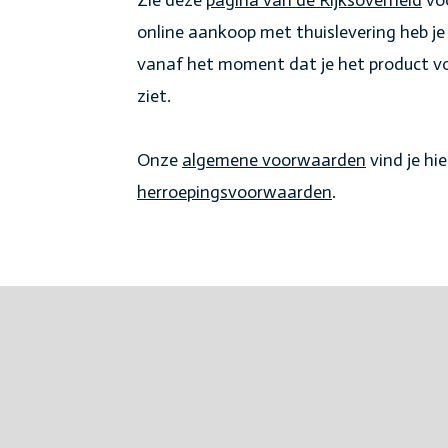
Zie deze
pagina van de Rijksoverheid
voo
online aankoop met thuislevering heb je 
vanaf het moment dat je het product voo
ziet.
Onze
algemene voorwaarden
vind je hie
herroepingsvoorwaarden
.