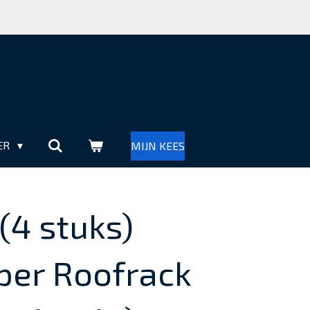
ER
MIJN KEES
(4 stuks)
per Roofrack