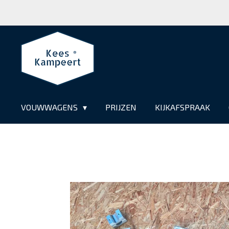
Ga
direct
naar
de
hoofdinhoud
VOUWWAGENS
PRIJZEN
KIJKAFSPRAAK