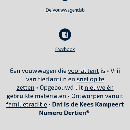
De Vouwwagenclub
Facebook
Een vouwwagen die
vooral tent
is • Vrij
van tierlantijn en
snel op te
zetten
• Opgebouwd uit
nieuwe én
gebruikte materialen
• Ontworpen vanuit
familietraditie
•
Dat is de Kees Kampeert
Numero Dertien®