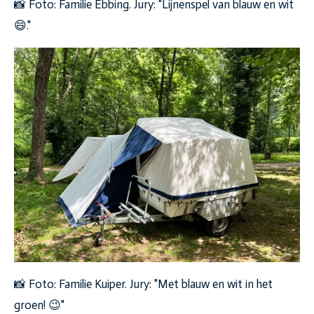
📸 Foto: Familie Ebbing. Jury: "Lijnenspel van blauw en wit
😄."
📸 Foto: Familie Kuiper. Jury: "Met blauw en wit in het
groen! 😉"