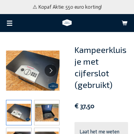
⚠️ Kopaf Aktie: 550 euro korting!
Ga
direct
naar
de
hoofdinhoud
Kampeerkluis
je met
cijferslot
(gebruikt)
€ 37,50
Laat het me weten