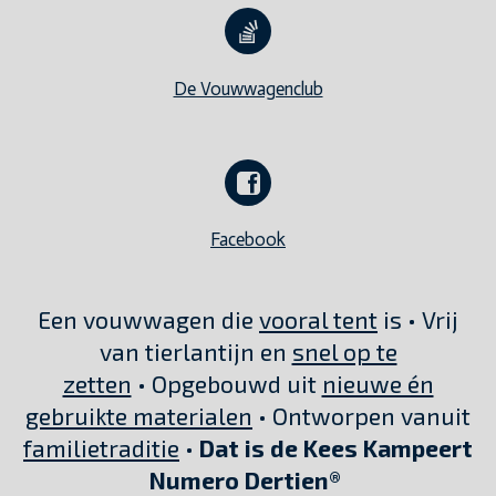
De Vouwwagenclub
Facebook
Een vouwwagen die
vooral tent
is • Vrij
van tierlantijn en
snel op te
zetten
• Opgebouwd uit
nieuwe én
gebruikte materialen
• Ontworpen vanuit
familietraditie
•
Dat is de Kees Kampeert
Numero Dertien®