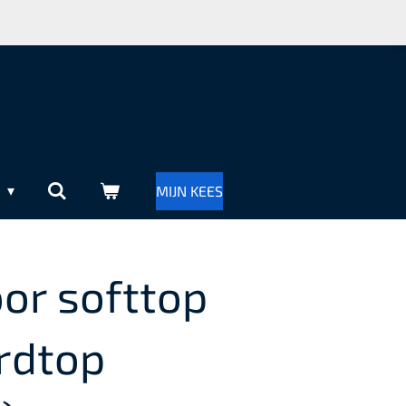
R
MIJN KEES
oor softtop
rdtop