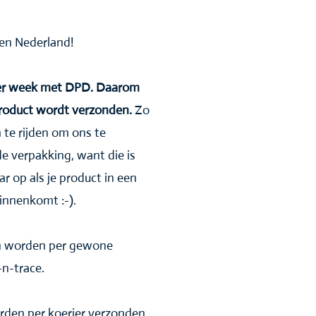
nnen Nederland!
 per week met DPD. Daarom
product wordt verzonden.
Zo
 te rijden om ons te
de verpakking, want die is
ar op als je product in een
innenkomt :-).
en worden per gewone
n-trace.
rden per koerier verzonden,