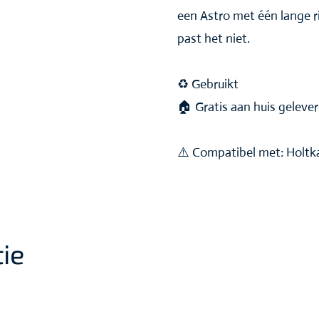
een Astro met één lange r
past het niet.
♻️ Gebruikt
🏠 Gratis aan huis geleve
⚠️ Compatibel met: Holt
ie