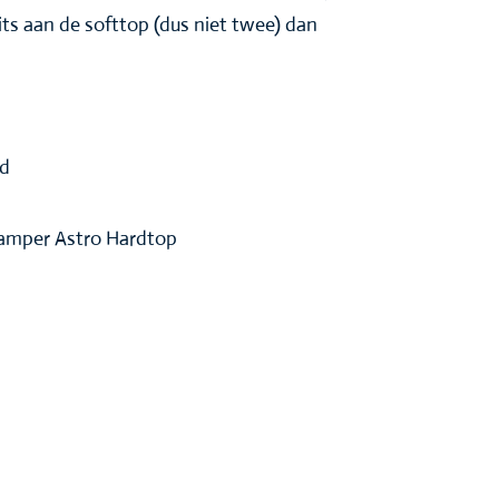
its aan de softtop (dus niet twee) dan
rd
kamper Astro Hardtop