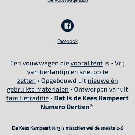
De Vouwwagenclub
Facebook
Een vouwwagen die
vooral tent
is • Vrij
van tierlantijn en
snel op te
zetten
• Opgebouwd uit
nieuwe én
gebruikte materialen
• Ontworpen vanuit
familietraditie
•
Dat is de Kees Kampeert
Numero Dertien®
De Kees Kampeert №13 is misschien wel de snelste 2-6