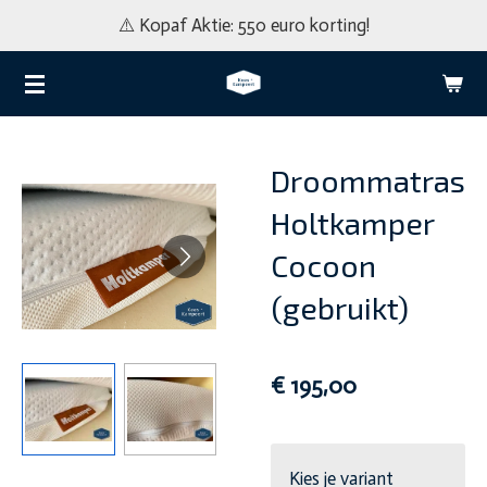
⚠️ Kopaf Aktie: 550 euro korting!
Ga
direct
naar
de
hoofdinhoud
Droommatras
Holtkamper
Cocoon
(gebruikt)
€ 195,00
Kies je variant